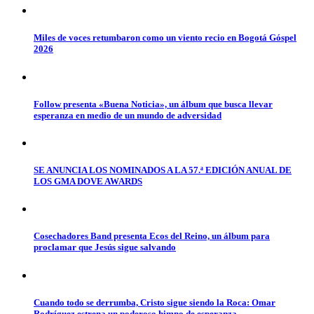
Miles de voces retumbaron como un viento recio en Bogotá Góspel
2026
Follow presenta «Buena Noticia», un álbum que busca llevar
esperanza en medio de un mundo de adversidad
SE ANUNCIA LOS NOMINADOS A LA 57.ª EDICIÓN ANUAL DE
LOS GMA DOVE AWARDS
Cosechadores Band presenta Ecos del Reino, un álbum para
proclamar que Jesús sigue salvando
Cuando todo se derrumba, Cristo sigue siendo la Roca: Omar
Rodríguez estrena un poderoso himno de esperanza