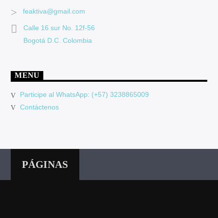
feaktiva@gmail.com
Calle 16 sur No. 12f-56
Bogotá D.C. Colombia
MENU
Participe al WhatsApp: (+57) 3238865009
Contáctenos
PÁGINAS