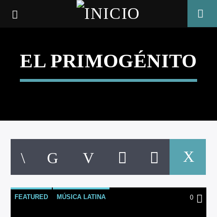
EL PRIMOGÉNITO
CANCIÓN ACTUAL
FEATURED
MÚSICA LATINA
0
TÍTULO