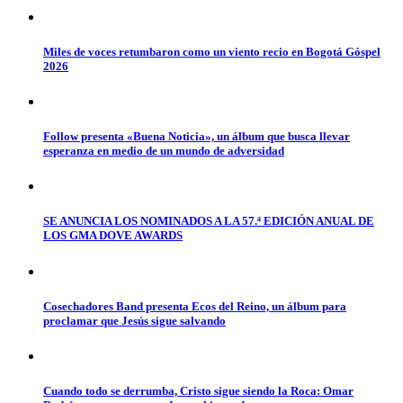
Miles de voces retumbaron como un viento recio en Bogotá Góspel
2026
Follow presenta «Buena Noticia», un álbum que busca llevar
esperanza en medio de un mundo de adversidad
SE ANUNCIA LOS NOMINADOS A LA 57.ª EDICIÓN ANUAL DE
LOS GMA DOVE AWARDS
Cosechadores Band presenta Ecos del Reino, un álbum para
proclamar que Jesús sigue salvando
Cuando todo se derrumba, Cristo sigue siendo la Roca: Omar