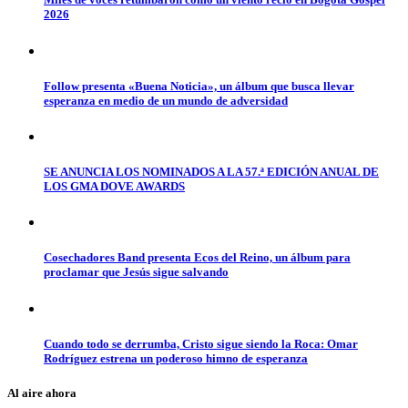
2026
Follow presenta «Buena Noticia», un álbum que busca llevar
esperanza en medio de un mundo de adversidad
SE ANUNCIA LOS NOMINADOS A LA 57.ª EDICIÓN ANUAL DE
LOS GMA DOVE AWARDS
Cosechadores Band presenta Ecos del Reino, un álbum para
proclamar que Jesús sigue salvando
Cuando todo se derrumba, Cristo sigue siendo la Roca: Omar
Rodríguez estrena un poderoso himno de esperanza
Al aire ahora