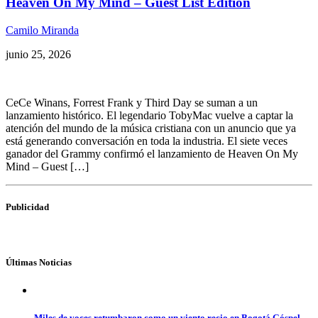
Heaven On My Mind – Guest List Edition
Camilo Miranda
junio 25, 2026
CeCe Winans, Forrest Frank y Third Day se suman a un
lanzamiento histórico. El legendario TobyMac vuelve a captar la
atención del mundo de la música cristiana con un anuncio que ya
está generando conversación en toda la industria. El siete veces
ganador del Grammy confirmó el lanzamiento de Heaven On My
Mind – Guest […]
Publicidad
Últimas Noticias
Miles de voces retumbaron como un viento recio en Bogotá Góspel