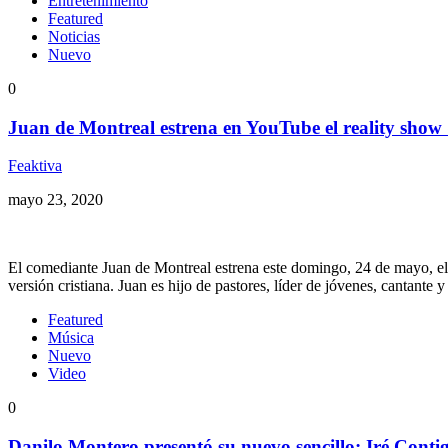
Entretenimiento
Featured
Noticias
Nuevo
0
Juan de Montreal estrena en YouTube el reality show
Feaktiva
mayo 23, 2020
El comediante Juan de Montreal estrena este domingo, 24 de mayo, el 
versión cristiana. Juan es hijo de pastores, líder de jóvenes, cantant
Featured
Música
Nuevo
Video
0
Danilo Montero presentó su nuevo sencillo: Iré Contig