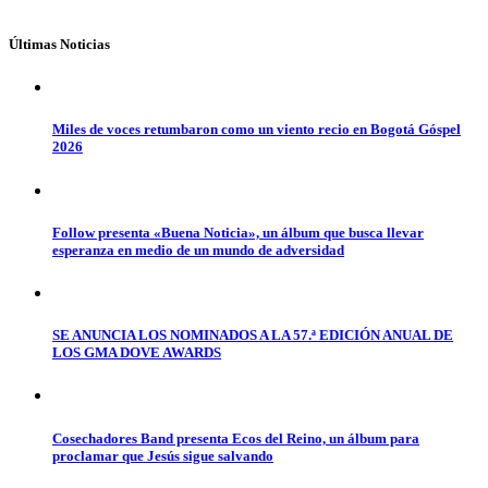
Últimas Noticias
Miles de voces retumbaron como un viento recio en Bogotá Góspel
2026
Follow presenta «Buena Noticia», un álbum que busca llevar
esperanza en medio de un mundo de adversidad
SE ANUNCIA LOS NOMINADOS A LA 57.ª EDICIÓN ANUAL DE
LOS GMA DOVE AWARDS
Cosechadores Band presenta Ecos del Reino, un álbum para
proclamar que Jesús sigue salvando