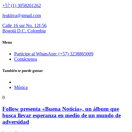
+57 (1) 3058261262
feaktiva@gmail.com
Calle 16 sur No. 12f-56
Bogotá D.C. Colombia
Menu
Participe al WhatsApp: (+57) 3238865009
Contáctenos
También te puede gustar
Música
0
Follow presenta «Buena Noticia», un álbum que
busca llevar esperanza en medio de un mundo de
adversidad