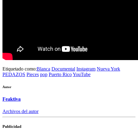
Etiquetado como:
Blanca
Documental
Instagram
Nueva York
PEDAZOS
Pieces
pop
Puerto Rico
YouTube
Autor
Feaktiva
Archivos del autor
Publicidad