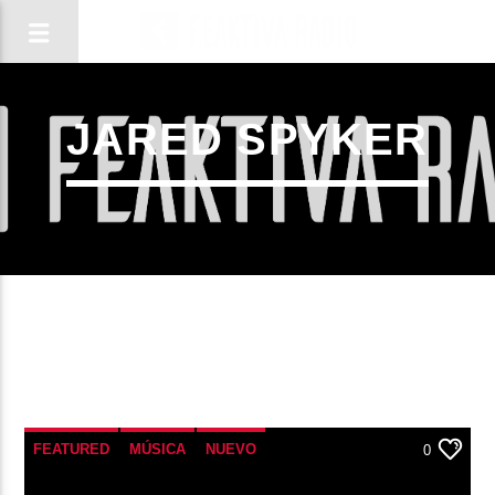
JARED SPYKER
CANCIÓN ACTUAL
FEATURED
MÚSICA
NUEVO
0
TÍTULO