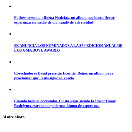
Follow presenta «Buena Noticia», un álbum que busca llevar
esperanza en medio de un mundo de adversidad
SE ANUNCIA LOS NOMINADOS A LA 57.ª EDICIÓN ANUAL DE
LOS GMA DOVE AWARDS
Cosechadores Band presenta Ecos del Reino, un álbum para
proclamar que Jesús sigue salvando
Cuando todo se derrumba, Cristo sigue siendo la Roca: Omar
Rodríguez estrena un poderoso himno de esperanza
Al aire ahora