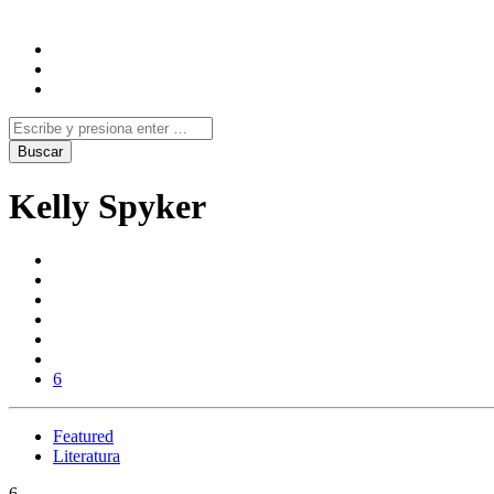
Kelly Spyker
6
Featured
Literatura
6