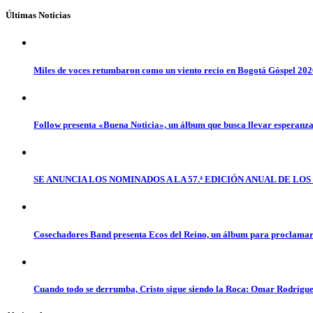
Últimas Noticias
Miles de voces retumbaron como un viento recio en Bogotá Góspel 20
Follow presenta «Buena Noticia», un álbum que busca llevar esperanz
SE ANUNCIA LOS NOMINADOS A LA 57.ª EDICIÓN ANUAL DE L
Cosechadores Band presenta Ecos del Reino, un álbum para proclamar 
Cuando todo se derrumba, Cristo sigue siendo la Roca: Omar Rodrígue