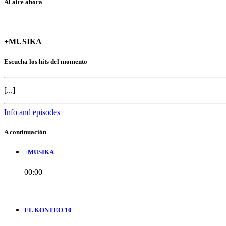
Al aire ahora
+MUSIKA
Escucha los hits del momento
[...]
Info and episodes
A continuación
+MUSIKA
00:00
EL KONTEO 10