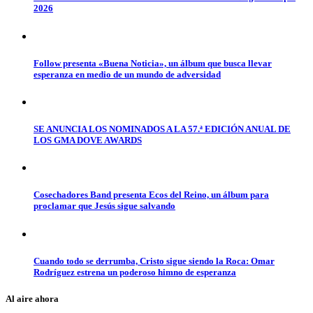
2026
Follow presenta «Buena Noticia», un álbum que busca llevar
esperanza en medio de un mundo de adversidad
SE ANUNCIA LOS NOMINADOS A LA 57.ª EDICIÓN ANUAL DE
LOS GMA DOVE AWARDS
Cosechadores Band presenta Ecos del Reino, un álbum para
proclamar que Jesús sigue salvando
Cuando todo se derrumba, Cristo sigue siendo la Roca: Omar
Rodríguez estrena un poderoso himno de esperanza
Al aire ahora