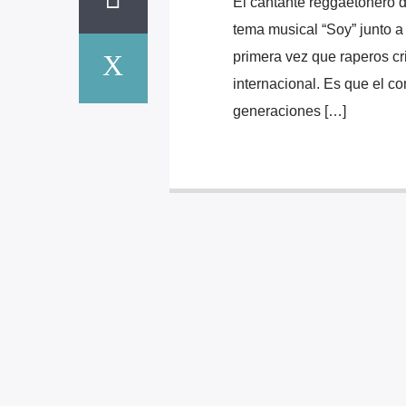
El cantante reggaetonero d
tema musical ​“Soy” junto a 
primera vez que raperos cr
internacional. Es que el c
generaciones […]