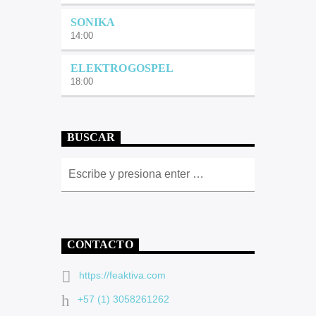
SONIKA
14:00
ELEKTROGOSPEL
18:00
BUSCAR
CONTACTO
https://feaktiva.com
+57 (1) 3058261262