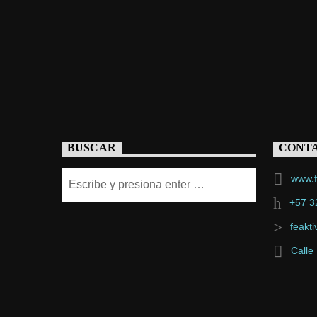
BUSCAR
CONT
www.f
+57 3
feakt
Calle