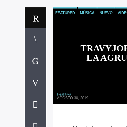
FEATURED
MÚSICA
NUEVO
VIDE
TRAVYJOE
LA AGRU
Feaktiva
AGOSTO 30, 2019