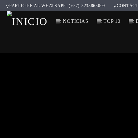
PARTICIPE AL WHATSAPP: (+57) 3238865009
CONTÁC
NOTICIAS
TOP 10
CANCIÓ
TÍT
ARTIS