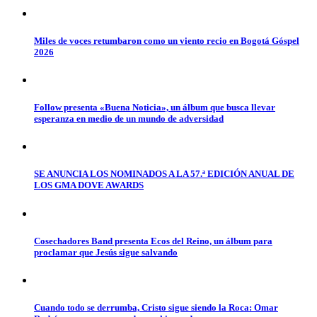
Miles de voces retumbaron como un viento recio en Bogotá Góspel
2026
Follow presenta «Buena Noticia», un álbum que busca llevar
esperanza en medio de un mundo de adversidad
SE ANUNCIA LOS NOMINADOS A LA 57.ª EDICIÓN ANUAL DE
LOS GMA DOVE AWARDS
Cosechadores Band presenta Ecos del Reino, un álbum para
proclamar que Jesús sigue salvando
Cuando todo se derrumba, Cristo sigue siendo la Roca: Omar