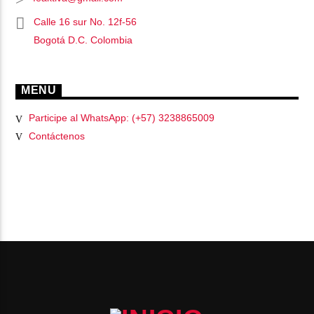
Calle 16 sur No. 12f-56
Bogotá D.C. Colombia
MENU
Participe al WhatsApp: (+57) 3238865009
Contáctenos
PÁGINAS