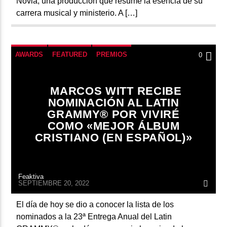
Novia, una producción que resume la esencia de su
carrera musical y ministerio. A […]
AWARDS
FEATURED
PREMIOS
0
MARCOS WITT RECIBE
NOMINACIÓN AL LATIN
GRAMMY® POR VIVIRÉ
COMO «MEJOR ÁLBUM
CRISTIANO (EN ESPAÑOL)»
Feaktiva
SEPTIEMBRE 20, 2022
El día de hoy se dio a conocer la lista de los
nominados a la 23ª Entrega Anual del Latin