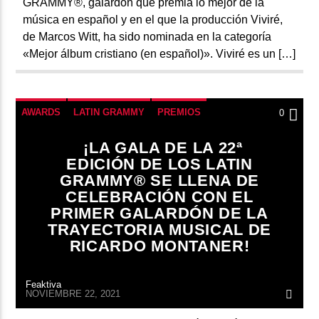
GRAMMY®, galardón que premia lo mejor de la
música en español y en el que la producción Viviré,
de Marcos Witt, ha sido nominada en la categoría
«Mejor álbum cristiano (en español)». Viviré es un […]
AWARDS
LATIN GRAMMY
PREMIOS
0
¡LA GALA DE LA 22ª
EDICIÓN DE LOS LATIN
GRAMMY® SE LLENA DE
CELEBRACIÓN CON EL
PRIMER GALARDÓN DE LA
TRAYECTORIA MUSICAL DE
RICARDO MONTANER!
Feaktiva
NOVIEMBRE 22, 2021