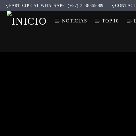
PARTICIPE AL WHATSAPP: (+57) 3238865009
CONTÁC
NOTICIAS
TOP 10
CANCIÓ
TÍT
ARTIS