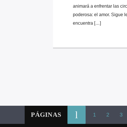
animará a enfrentar las cir
poderosa: el amor. Sigue l
encuentra […]
PÁGINAS
1
2
3