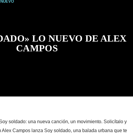
NUEVO
DADO» LO NUEVO DE ALEX
CAMPOS
oy soldado: una nueva canción, un movimiento. Solicítalo y
 Alex Campos lanza Soy soldado, una balada urbana que te