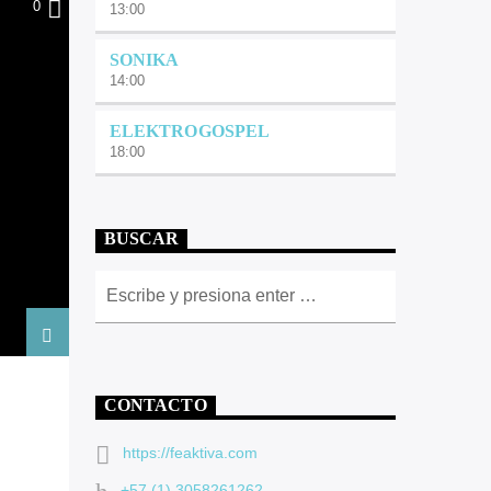
0
13:00
SONIKA
14:00
ELEKTROGOSPEL
18:00
BUSCAR
CONTACTO
https://feaktiva.com
+57 (1) 3058261262