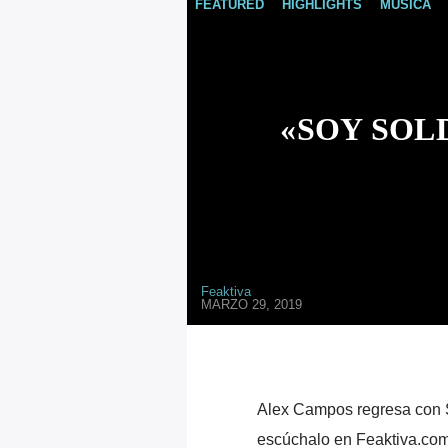
FEATURED
HIGHLIGHTS
MÚSICA
«SOY SOL
Feaktiva
MARZO 29, 2019
Alex Campos regresa con S
escúchalo en Feaktiva.com