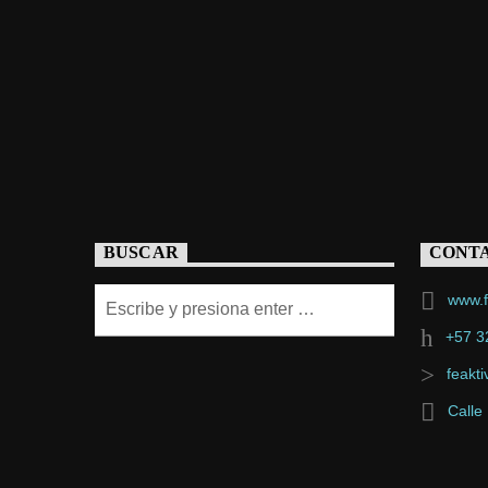
BUSCAR
CONT
www.f
+57 3
feakt
Calle