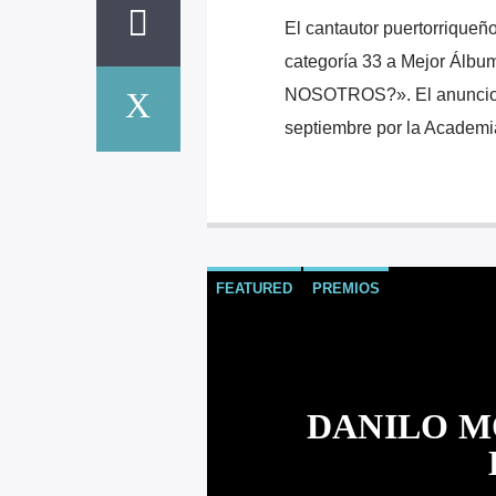
El cantautor puertorrique
categoría 33 a Mejor Álb
NOSOTROS?». El anuncio f
septiembre por la Academi
FEATURED
PREMIOS
DANILO M