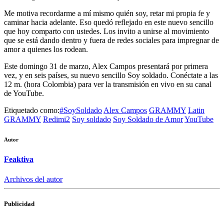
Me motiva recordarme a mí mismo quién soy, retar mi propia fe y
caminar hacia adelante. Eso quedó reflejado en este nuevo sencillo
que hoy comparto con ustedes. Los invito a unirse al movimiento
que se está dando dentro y fuera de redes sociales para impregnar de
amor a quienes los rodean.
Este domingo 31 de marzo, Alex Campos presentará por primera
vez, y en seis países, su nuevo sencillo Soy soldado. Conéctate a las
12 m. (hora Colombia) para ver la transmisión en vivo en su canal
de YouTube.
Etiquetado como:
#SoySoldado
Alex Campos
GRAMMY
Latin
GRAMMY
Redimi2
Soy soldado
Soy Soldado de Amor
YouTube
Autor
Feaktiva
Archivos del autor
Publicidad