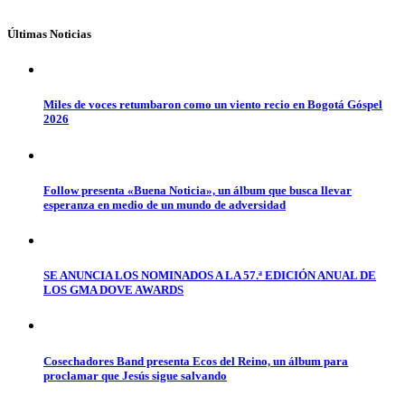
Últimas Noticias
Miles de voces retumbaron como un viento recio en Bogotá Góspel
2026
Follow presenta «Buena Noticia», un álbum que busca llevar
esperanza en medio de un mundo de adversidad
SE ANUNCIA LOS NOMINADOS A LA 57.ª EDICIÓN ANUAL DE
LOS GMA DOVE AWARDS
Cosechadores Band presenta Ecos del Reino, un álbum para
proclamar que Jesús sigue salvando