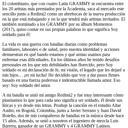
El colombiano, que con cuatro Latin GRAMMY se encuentra entre
los 20 artistas más premiados por la Academia, saca al mercado este
sencillo junto a Redimi2 como un abrebocas de la nueva producción
en la que está trabajando y en la que tendrá más artistas invitados. El
también nominado a los GRAMMY por su álbum Momentos
(2017), quiso contar en sus propias palabras lo que significa Soy
soldado para él:
La vida es una guerra con batallas diarias como problemas
familiares, laborales o de salud, pero nuestra identidad y acciones
demuestran en qué bando estamos y qué armas usamos para
enfrentar esas dificultades. En los últimos años he tenido desafíos
personales en los que mis debilidades han florecido, pero Soy
soldado es mi declaración de fe, mi visión, el legado que les dejaré a
mis hijos… ¡es mi lucha! He decidido que voy a dar pasos firmes
basado en una fuerza poderosa e indestructible llamada amor. Eso
soy: Soy soldado del amor.
A mi batalla se unió mi amigo Redimi2 y fue muy interesante cómo
plasmamos lo que para cada uno significa ser soldado, él desde sus
líricas y yo desde mis letras. Produje la canción en el estudio Altar
Audio, en Bogotá, Colombia, junto a Javier Serrano y Juan David
Botello, dos de mis compañeros de batallas en la música desde hace
15 años. Además, se unió a nosotros el ingeniero de mezcla Luis
Barrera, ganador de un GRAMMY y 4 GRAMMY Latinos.