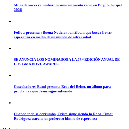
Miles de voces retumbaron como un viento recio en Bogotá Góspel
2026
Follow presenta «Buena Noticia», un álbum que busca llevar
esperanza en medio de un mundo de adversidad
SE ANUNCIA LOS NOMINADOS A LA 57.ª EDICIÓN ANUAL DE
LOS GMA DOVE AWARDS
Cosechadores Band presenta Ecos del Reino, un álbum para
proclamar que Jesús sigue salvando
Cuando todo se derrumba, Cristo sigue siendo la Roca: Omar
Rodríguez estrena un poderoso himno de esperanza