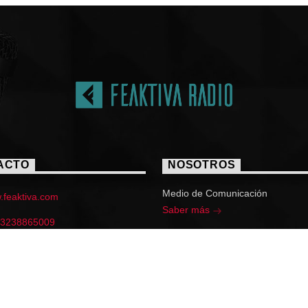
ACTO
NOSOTROS
Medio de Comunicación
feaktiva.com
Saber más
 3238865009
ktiva@gmail.com
e 16 sur No. 12F-56