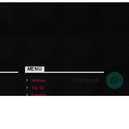
MENÚ
¡Clic Aquí!
Noticias
Top 10
Available from 13:00 to 23:00
Eventos
Programas
Deportes
Podcast
Donar