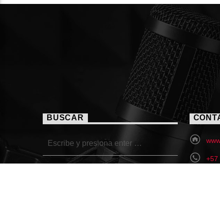
BUSCAR
CONT
www.
+57
fea
Call