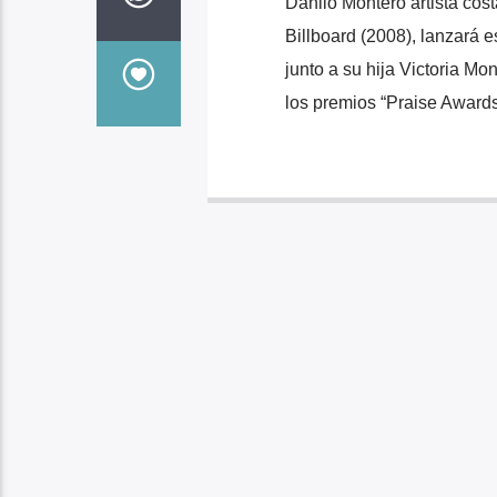
Danilo Montero artista cos
Billboard (2008), lanzará 
junto a su hija Victoria M
los premios “Praise Award