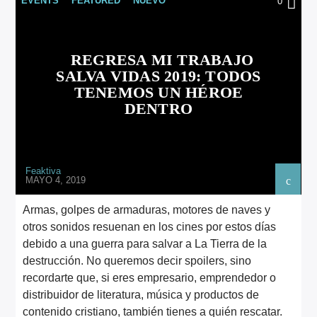
EVENTS
FEATURED
NUEVO
0
ARTISTA
REGRESA MI TRABAJO
SALVA VIDAS 2019: TODOS
TENEMOS UN HÉROE
DENTRO
Feaktiva
MAYO 4, 2019
Armas, golpes de armaduras, motores de naves y
otros sonidos resuenan en los cines por estos días
debido a una guerra para salvar a La Tierra de la
destrucción. No queremos decir spoilers, sino
recordarte que, si eres empresario, emprendedor o
distribuidor de literatura, música y productos de
contenido cristiano, también tienes a quién rescatar.