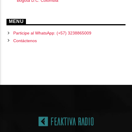
Bogotá D.C. Colombia
MENU
Participe al WhatsApp: (+57) 3238865009
Contáctenos
PÁGINAS