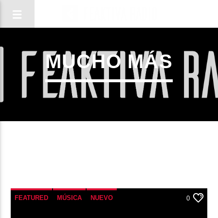
MUCHO MÁS
CANCIÓN ACTUAL
FEATURED
MÚSICA
NUEVO
0
TÍTULO