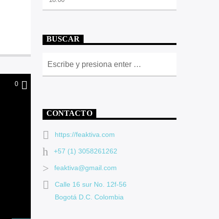
BUSCAR
0
CONTACTO
https://feaktiva.com
+57 (1) 3058261262
feaktiva@gmail.com
Calle 16 sur No. 12f-56
Bogotá D.C. Colombia