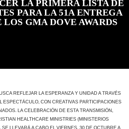
CER LA PRIMERA LISTA DE
ES PARA LA 51A ENTREGA
E LOS GMA DOVE AWARDS
USCA REFLEJAR LA ESPERANZA Y UNIDAD A TRAVÉS
EL ESPECTÁCULO, CON CREATIVAS PARTICIPACIONES
NADOS. LA CELEBRACIÓN DE ESTA TRANSMISIÓN,
STIAN HEALTHCARE MINISTRIES (MINISTERIOS
 SE LLEVARÁ A CABO EL VIERNES, 30 DE OCTUBRE A