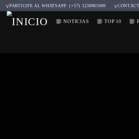
PARTICIPE AL WHATSAPP: (+57) 3238865009
CONTÁC
NOTICIAS
TOP 10
CANCIÓ
TÍT
ARTIS