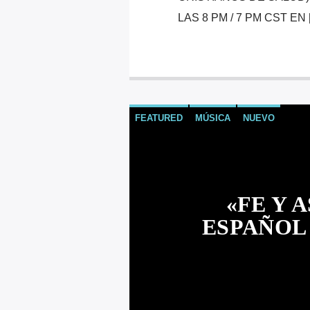
LAS 8 PM / 7 PM CST EN 
FEATURED
MÚSICA
NUEVO
«FE Y 
ESPAÑOL