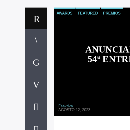
AWARDS
FEATURED
PREMIOS
ANUNCIA
54ª ENT
Feaktiva
AGOSTO 12, 2023