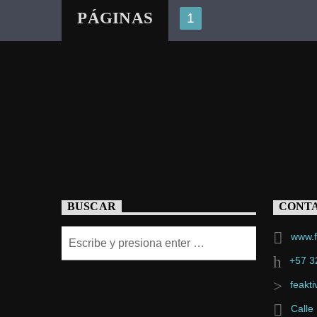
PÁGINAS
1
BUSCAR
CONT
www.f
+57 3
feakt
Calle