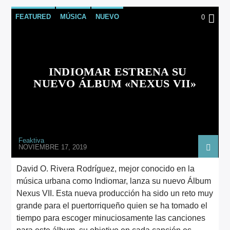
FEATURED
MÚSICA
NUEVO
0
INDIOMAR ESTRENA SU
NUEVO ÁLBUM «NEXUS VII»
Feaktiva
NOVIEMBRE 17, 2019
David O. Rivera Rodríguez, mejor conocido en la
música urbana como Indiomar, lanza su nuevo Álbum
Nexus VII. Esta nueva producción ha sido un reto muy
grande para el puertorriqueño quien se ha tomado el
tiempo para escoger minuciosamente las canciones