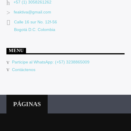
+57 (1) 3058261262
feaktiva@gmail.com
Calle 16 sur No. 12f-56
Bogotá D.C. Colombia
MENU
Participe al WhatsApp: (+57) 3238865009
Contáctenos
PÁGINAS