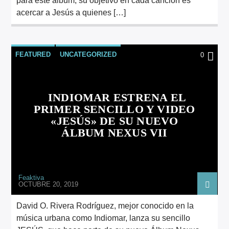
para este álbum, su objetivo en cada canción es
acercar a Jesús a quienes […]
FEATURED
UNCATEGORIZED
0
INDIOMAR ESTRENA EL
PRIMER SENCILLO Y VIDEO
«JESÚS» DE SU NUEVO
ÁLBUM NEXUS VII
Feaktiva
OCTUBRE 20, 2019
David O. Rivera Rodríguez, mejor conocido en la
música urbana como Indiomar, lanza su sencillo