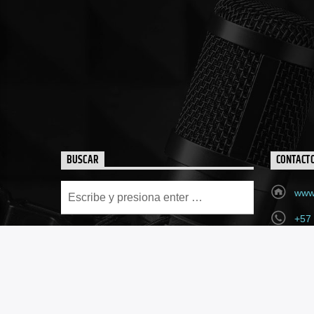
BUSCAR
CONTACT
www.
+57
fea
Call