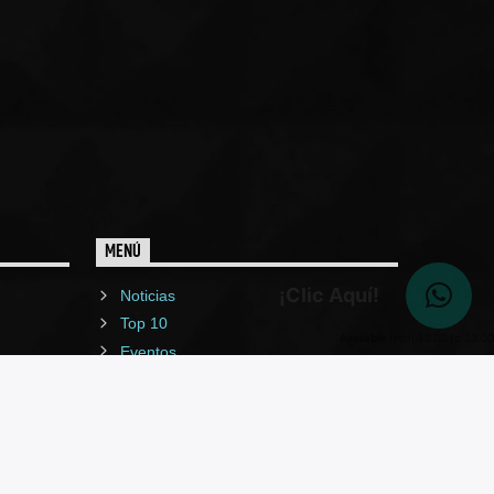
MENÚ
¡Clic Aquí!
Noticias
Top 10
Available from 13:00 to 23:00
Eventos
Programas
Deportes
Podcast
Donar