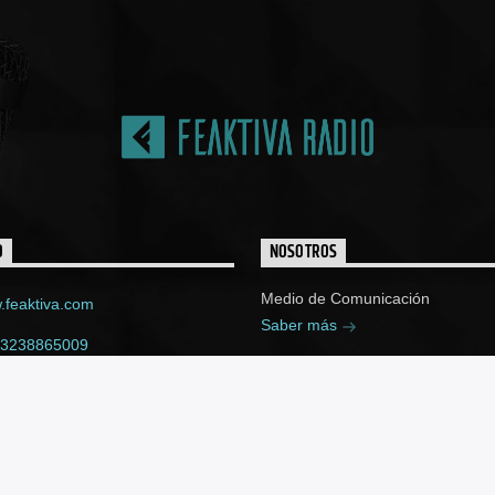
O
NOSOTROS
Medio de Comunicación
feaktiva.com
Saber más
 3238865009
ktiva@gmail.com
e 16 sur No. 12F-56