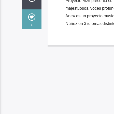
Proyecto M25 presenta su 
majestuosos, voces profund
Arte» es un proyecto musi
Núñez en 3 idiomas distinto
1