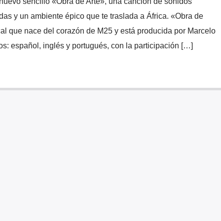
nuevo sencillo «Obra de Arte», una canción de sonidos
as y un ambiente épico que te traslada a África. «Obra de
cal que nace del corazón de M25 y está producida por Marcelo
s: español, inglés y portugués, con la participación […]