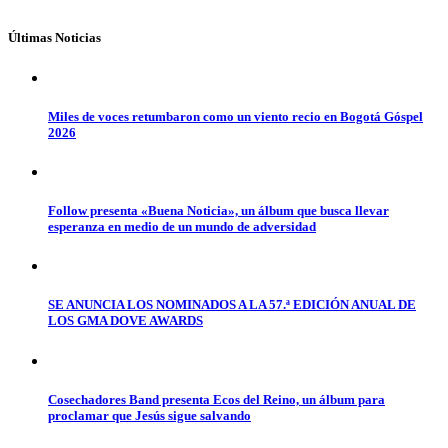
Últimas Noticias
Miles de voces retumbaron como un viento recio en Bogotá Góspel
2026
Follow presenta «Buena Noticia», un álbum que busca llevar
esperanza en medio de un mundo de adversidad
SE ANUNCIA LOS NOMINADOS A LA 57.ª EDICIÓN ANUAL DE
LOS GMA DOVE AWARDS
Cosechadores Band presenta Ecos del Reino, un álbum para
proclamar que Jesús sigue salvando