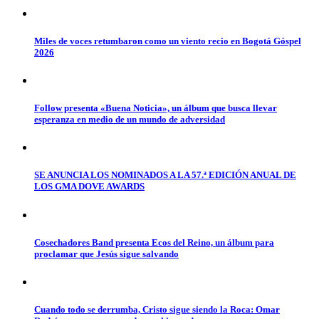
Miles de voces retumbaron como un viento recio en Bogotá Góspel
2026
Follow presenta «Buena Noticia», un álbum que busca llevar
esperanza en medio de un mundo de adversidad
SE ANUNCIA LOS NOMINADOS A LA 57.ª EDICIÓN ANUAL DE
LOS GMA DOVE AWARDS
Cosechadores Band presenta Ecos del Reino, un álbum para
proclamar que Jesús sigue salvando
Cuando todo se derrumba, Cristo sigue siendo la Roca: Omar