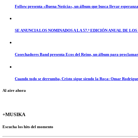
Follow presenta «Buena Noticia», un álbum que busca llevar esperanz
SE ANUNCIA LOS NOMINADOS A LA 57.ª EDICIÓN ANUAL DE L
Cosechadores Band presenta Ecos del Reino, un álbum para proclamar 
Cuando todo se derrumba, Cristo sigue siendo la Roca: Omar Rodrígue
Al aire ahora
+MUSIKA
Escucha los hits del momento