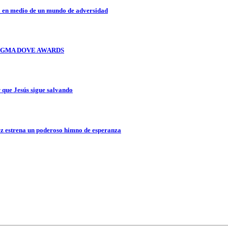
a en medio de un mundo de adversidad
OS GMA DOVE AWARDS
que Jesús sigue salvando
z estrena un poderoso himno de esperanza