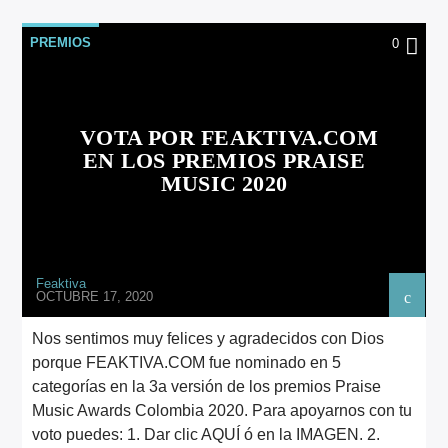
ARTISTA
PREMIOS
0
VOTA POR FEAKTIVA.COM
EN LOS PREMIOS PRAISE
MUSIC 2020
Feaktiva
OCTUBRE 17, 2020
Nos sentimos muy felices y agradecidos con Dios
porque FEAKTIVA.COM fue nominado en 5
categorías en la 3a versión de los premios Praise
Music Awards Colombia 2020. Para apoyarnos con tu
voto puedes: 1. Dar clic AQUÍ ó en la IMAGEN. 2.