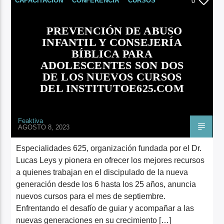
CAPACITACIÓN
CONFERENCIA
CURSOS
0
ARTISTA
FEATURED
PREVENCIÓN DE ABUSO
INFANTIL Y CONSEJERÍA
BÍBLICA PARA
ADOLESCENTES SON DOS
DE LOS NUEVOS CURSOS
DEL INSTITUTOE625.COM
Feaktiva
AGOSTO 8, 2023
Especialidades 625, organización fundada por el Dr.
Lucas Leys y pionera en ofrecer los mejores recursos
a quienes trabajan en el discipulado de la nueva
generación desde los 6 hasta los 25 años, anuncia
nuevos cursos para el mes de septiembre.
Enfrentando el desafío de guiar y acompañar a las
nuevas generaciones en su crecimiento […]