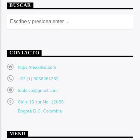
BUSCAR
CONTACTO
https://feaktiva.com
+57 (1) 3058261262
feaktiva@gmail.com
Calle 16 sur No. 12f-56
Bogotá D.C. Colombia
MENU