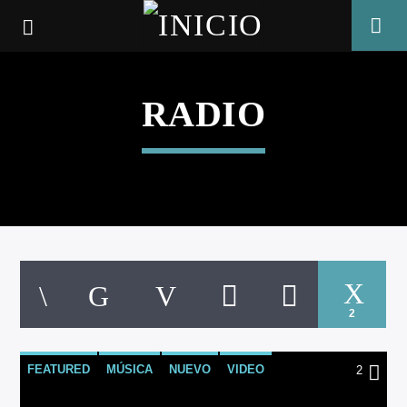
RADIO
2
CANCIÓN ACTUAL
FEATURED
MÚSICA
NUEVO
VIDEO
2
TÍTULO