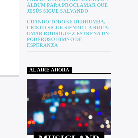
ÁLBUM PARA PROCLAMAR QUE
JESÚS SIGUE SALVANDO
CUANDO TODO SE DERRUMBA,
CRISTO SIGUE SIENDO LA ROCA:
OMAR RODRÍGUEZ ESTRENA UN
PODEROSO HIMNO DE
ESPERANZA
AL AIRE AHORA