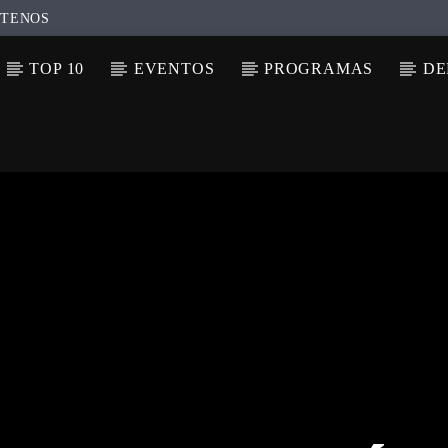
TENOS
TOP 10
EVENTOS
PROGRAMAS
DE
N ACTUAL
ULO
TA