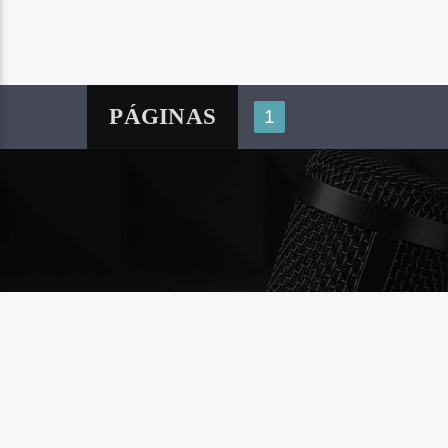
PÁGINAS
1
BUSCAR
CONT
www.f