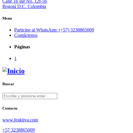
Calle 16 sur No. 12f-56
Bogotá D.C. Colombia
Menu
Participe al WhatsApp: (+57) 3238865009
Contáctenos
Páginas
1
Buscar
Contacto
www.feaktiva.com
+57 3238865009