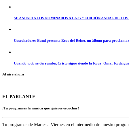
SE ANUNCIA LOS NOMINADOS A LA 57.ª EDICIÓN ANUAL DE L
Cosechadores Band presenta Ecos del Reino, un álbum para proclamar 
Cuando todo se derrumba, Cristo sigue siendo la Roca: Omar Rodrígue
Al aire ahora
EL PARLANTE
¡Tu programas la musica que quieres escuchar!
Tu programas de Martes a Viernes en el intermedio de nuestro prog