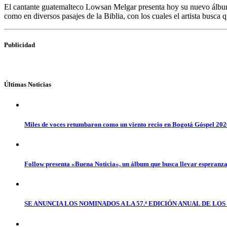
El cantante guatemalteco Lowsan Melgar presenta hoy su nuevo álbum t
como en diversos pasajes de la Biblia, con los cuales el artista busca
Publicidad
Últimas Noticias
Miles de voces retumbaron como un viento recio en Bogotá Góspel 20
Follow presenta «Buena Noticia», un álbum que busca llevar esperanz
SE ANUNCIA LOS NOMINADOS A LA 57.ª EDICIÓN ANUAL DE L