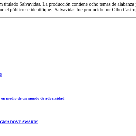
itulado Salvavidas. La producción contiene ocho temas de alabanza pop
 que el público se identifique. Salvavidas fue producido por Otho Castr
26
a en medio de un mundo de adversidad
OS GMA DOVE AWARDS