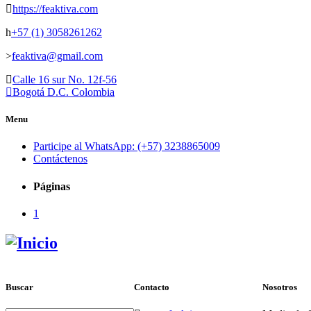
https://feaktiva.com
+57 (1) 3058261262
feaktiva@gmail.com
Calle 16 sur No. 12f-56
Bogotá D.C. Colombia
Menu
Participe al WhatsApp: (+57) 3238865009
Contáctenos
Páginas
1
Buscar
Contacto
Nosotros