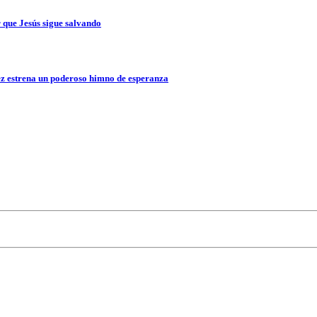
que Jesús sigue salvando
z estrena un poderoso himno de esperanza