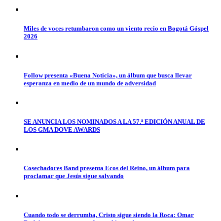
Miles de voces retumbaron como un viento recio en Bogotá Góspel
2026
Follow presenta «Buena Noticia», un álbum que busca llevar
esperanza en medio de un mundo de adversidad
SE ANUNCIA LOS NOMINADOS A LA 57.ª EDICIÓN ANUAL DE
LOS GMA DOVE AWARDS
Cosechadores Band presenta Ecos del Reino, un álbum para
proclamar que Jesús sigue salvando
Cuando todo se derrumba, Cristo sigue siendo la Roca: Omar