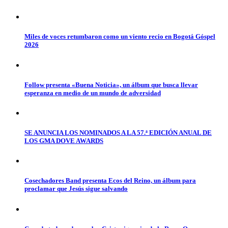
Miles de voces retumbaron como un viento recio en Bogotá Góspel
2026
Follow presenta «Buena Noticia», un álbum que busca llevar
esperanza en medio de un mundo de adversidad
SE ANUNCIA LOS NOMINADOS A LA 57.ª EDICIÓN ANUAL DE
LOS GMA DOVE AWARDS
Cosechadores Band presenta Ecos del Reino, un álbum para
proclamar que Jesús sigue salvando