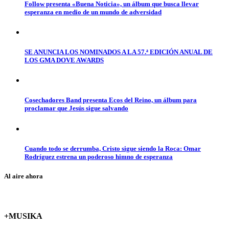
Follow presenta «Buena Noticia», un álbum que busca llevar
esperanza en medio de un mundo de adversidad
SE ANUNCIA LOS NOMINADOS A LA 57.ª EDICIÓN ANUAL DE
LOS GMA DOVE AWARDS
Cosechadores Band presenta Ecos del Reino, un álbum para
proclamar que Jesús sigue salvando
Cuando todo se derrumba, Cristo sigue siendo la Roca: Omar
Rodríguez estrena un poderoso himno de esperanza
Al aire ahora
+MUSIKA