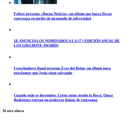
Follow presenta «Buena Noticia», un álbum que busca llevar
esperanza en medio de un mundo de adversidad
SE ANUNCIA LOS NOMINADOS A LA 57.ª EDICIÓN ANUAL DE
LOS GMA DOVE AWARDS
Cosechadores Band presenta Ecos del Reino, un álbum para
proclamar que Jesús sigue salvando
Cuando todo se derrumba, Cristo sigue siendo la Roca: Omar
Rodríguez estrena un poderoso himno de esperanza
Al aire ahora