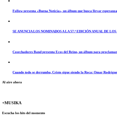
Follow presenta «Buena Noticia», un álbum que busca llevar esperanz
SE ANUNCIA LOS NOMINADOS A LA 57.ª EDICIÓN ANUAL DE L
Cosechadores Band presenta Ecos del Reino, un álbum para proclamar 
Cuando todo se derrumba, Cristo sigue siendo la Roca: Omar Rodrígue
Al aire ahora
+MUSIKA
Escucha los hits del momento