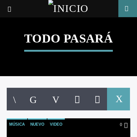
TODO PASARÁ
CANCIÓN ACTUAL
MÚSICA
NUEVO
VIDEO
0
TÍTULO