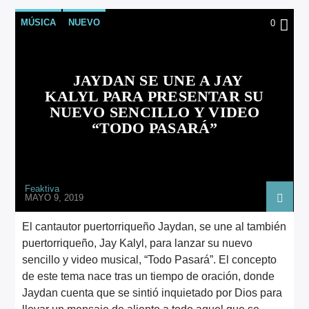
MÚSICA
NUEVO
0
JAYDAN SE UNE A JAY
KALYL PARA PRESENTAR SU
NUEVO SENCILLO Y VIDEO
“TODO PASARÁ”
Feaktiva
MAYO 9, 2019
El cantautor puertorriqueño Jaydan, se une al también
puertorriqueño, Jay Kalyl, para lanzar su nuevo
sencillo y video musical, “Todo Pasará”. El concepto
de este tema nace tras un tiempo de oración, donde
Jaydan cuenta que se sintió inquietado por Dios para