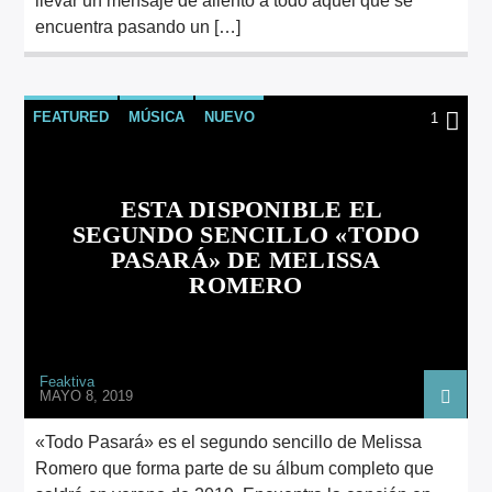
llevar un mensaje de aliento a todo aquel que se
encuentra pasando un […]
FEATURED
MÚSICA
NUEVO
1
ESTA DISPONIBLE EL
SEGUNDO SENCILLO «TODO
PASARÁ» DE MELISSA
ROMERO
Feaktiva
MAYO 8, 2019
«Todo Pasará» es el segundo sencillo de Melissa
Romero que forma parte de su álbum completo que