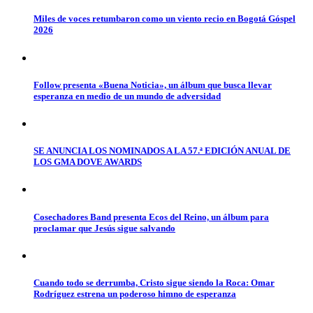
Miles de voces retumbaron como un viento recio en Bogotá Góspel
2026
Follow presenta «Buena Noticia», un álbum que busca llevar
esperanza en medio de un mundo de adversidad
SE ANUNCIA LOS NOMINADOS A LA 57.ª EDICIÓN ANUAL DE
LOS GMA DOVE AWARDS
Cosechadores Band presenta Ecos del Reino, un álbum para
proclamar que Jesús sigue salvando
Cuando todo se derrumba, Cristo sigue siendo la Roca: Omar
Rodríguez estrena un poderoso himno de esperanza