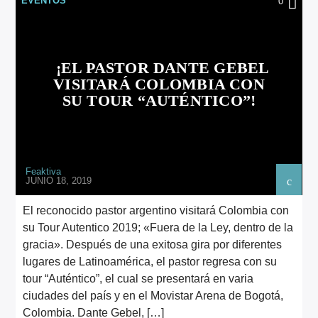
EVENTOS
0
ARTISTA
¡EL PASTOR DANTE GEBEL
VISITARÁ COLOMBIA CON
SU TOUR “AUTÉNTICO”!
Feaktiva
JUNIO 18, 2019
El reconocido pastor argentino visitará Colombia con
su Tour Autentico 2019; «Fuera de la Ley, dentro de la
gracia». Después de una exitosa gira por diferentes
lugares de Latinoamérica, el pastor regresa con su
tour “Auténtico”, el cual se presentará en varia
ciudades del país y en el Movistar Arena de Bogotá,
Colombia. Dante Gebel, […]