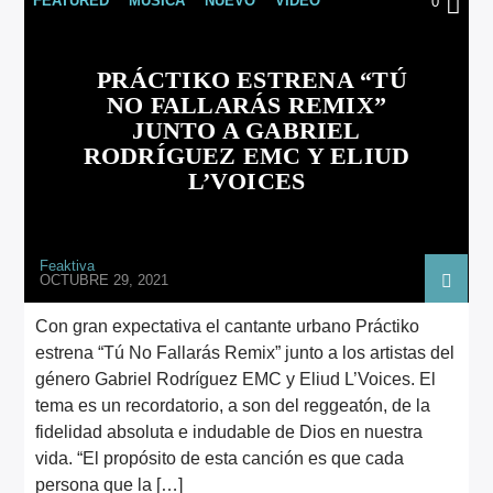
FEATURED
MÚSICA
NUEVO
VIDEO
0
ARTISTA
PRÁCTIKO ESTRENA “TÚ
NO FALLARÁS REMIX”
JUNTO A GABRIEL
RODRÍGUEZ EMC Y ELIUD
L’VOICES
Feaktiva
OCTUBRE 29, 2021
Con gran expectativa el cantante urbano Práctiko
estrena “Tú No Fallarás Remix” junto a los artistas del
género Gabriel Rodríguez EMC y Eliud L’Voices. El
tema es un recordatorio, a son del reggeatón, de la
fidelidad absoluta e indudable de Dios en nuestra
vida. “El propósito de esta canción es que cada
persona que la […]