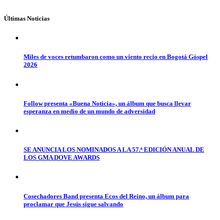
Últimas Noticias
Miles de voces retumbaron como un viento recio en Bogotá Góspel
2026
Follow presenta «Buena Noticia», un álbum que busca llevar
esperanza en medio de un mundo de adversidad
SE ANUNCIA LOS NOMINADOS A LA 57.ª EDICIÓN ANUAL DE
LOS GMA DOVE AWARDS
Cosechadores Band presenta Ecos del Reino, un álbum para
proclamar que Jesús sigue salvando