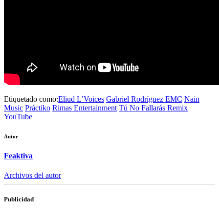
Etiquetado como:
Eliud L’Voices
Gabriel Rodríguez EMC
Nain
Music
Práctiko
Rimas Entertainment
Tú No Fallarás Remix
YouTube
Autor
Feaktiva
Archivos del autor
Publicidad