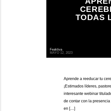
APRE
CEREBR
TODAS L
Feaktiva
MAYO 12, 2023
Aprende a reeducar tu cereb
¡Estimados líderes, pastor
interesante webinar titula
de contar con la presencia
en […]