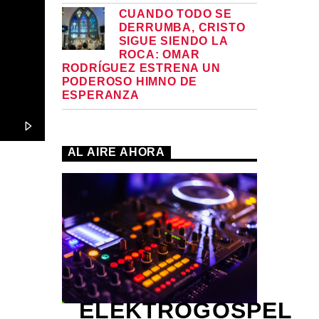
CUANDO TODO SE
DERRUMBA, CRISTO
SIGUE SIENDO LA
ROCA: OMAR
RODRÍGUEZ ESTRENA UN
PODEROSO HIMNO DE
ESPERANZA
AL AIRE AHORA
ELEKTROGOSPEL