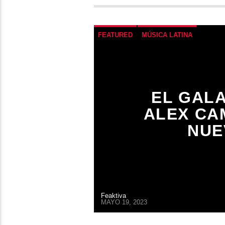
FEATURED
MÚSICA LATINA
EL GAL
ALEX CA
NUE
Feaktiva
MAYO 19, 2023