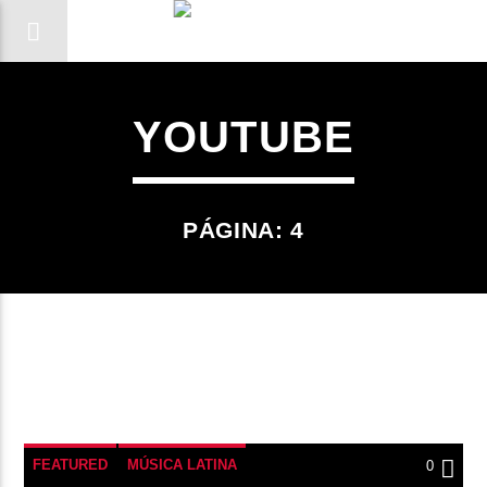
YOUTUBE
PÁGINA: 4
CANCIÓN ACTUAL
FEATURED
MÚSICA LATINA
0
TÍTULO