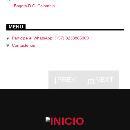
Bogotá D.C. Colombia
MENU
Participe al WhatsApp: (+57) 3238865009
Contáctenos
PREV
NEXT
PÁGINAS