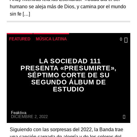
humano se aleja más de Dios, y camina por el mundo
sin fe […]
FEATURED
MÚSICA LATINA
0
LA SOCIEDAD 111
PRESENTA «PRESUMIRTE»,
SÉPTIMO CORTE DE SU
SEGUNDO ÁLBUM DE
ESTUDIO
Feaktiva
DICIEMBRE 2, 2022
Siguiendo con las sorpresas del 2022, la Banda trae
una canción cargada de alegría y de los colores del