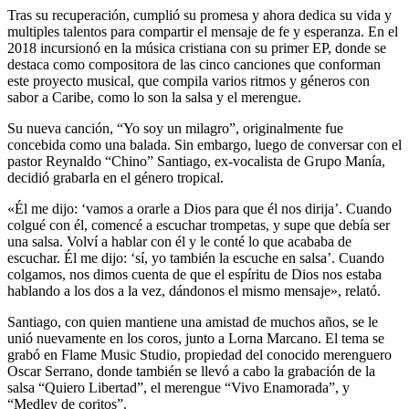
Tras su recuperación, cumplió su promesa y ahora dedica su vida y
multiples talentos para compartir el mensaje de fe y esperanza. En el
2018 incursionó en la música cristiana con su primer EP, donde se
destaca como compositora de las cinco canciones que conforman
este proyecto musical, que compila varios ritmos y géneros con
sabor a Caribe, como lo son la salsa y el merengue.
Su nueva canción, “Yo soy un milagro”, originalmente fue
concebida como una balada. Sin embargo, luego de conversar con el
pastor Reynaldo “Chino” Santiago, ex-vocalista de Grupo Manía,
decidió grabarla en el género tropical.
«Él me dijo: ‘vamos a orarle a Dios para que él nos dirija’. Cuando
colgué con él, comencé a escuchar trompetas, y supe que debía ser
una salsa. Volví a hablar con él y le conté lo que acababa de
escuchar. Él me dijo: ‘sí, yo también la escuche en salsa’. Cuando
colgamos, nos dimos cuenta de que el espíritu de Dios nos estaba
hablando a los dos a la vez, dándonos el mismo mensaje», relató.
Santiago, con quien mantiene una amistad de muchos años, se le
unió nuevamente en los coros, junto a Lorna Marcano. El tema se
grabó en Flame Music Studio, propiedad del conocido merenguero
Oscar Serrano, donde también se llevó a cabo la grabación de la
salsa “Quiero Libertad”, el merengue “Vivo Enamorada”, y
“Medley de coritos”.