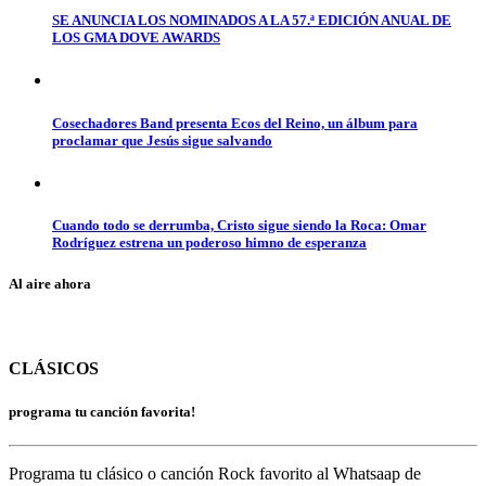
SE ANUNCIA LOS NOMINADOS A LA 57.ª EDICIÓN ANUAL DE
LOS GMA DOVE AWARDS
Cosechadores Band presenta Ecos del Reino, un álbum para
proclamar que Jesús sigue salvando
Cuando todo se derrumba, Cristo sigue siendo la Roca: Omar
Rodríguez estrena un poderoso himno de esperanza
Al aire ahora
CLÁSICOS
programa tu canción favorita!
Programa tu clásico o canción Rock favorito al Whatsaap de