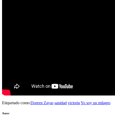
Etiquetado como:
Doreen Zayas
sanidad
victoria
Yo soy un milagro
Autor