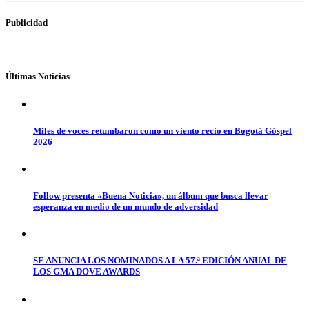
Publicidad
Últimas Noticias
Miles de voces retumbaron como un viento recio en Bogotá Góspel
2026
Follow presenta «Buena Noticia», un álbum que busca llevar
esperanza en medio de un mundo de adversidad
SE ANUNCIA LOS NOMINADOS A LA 57.ª EDICIÓN ANUAL DE
LOS GMA DOVE AWARDS