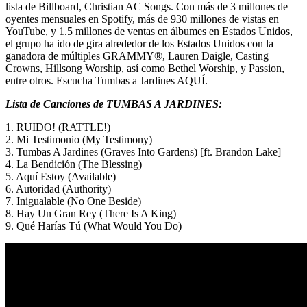
lista de Billboard, Christian AC Songs. Con más de 3 millones de
oyentes mensuales en Spotify, más de 930 millones de vistas en
YouTube, y 1.5 millones de ventas en álbumes en Estados Unidos,
el grupo ha ido de gira alrededor de los Estados Unidos con la
ganadora de múltiples GRAMMY®, Lauren Daigle, Casting
Crowns, Hillsong Worship, así como Bethel Worship, y Passion,
entre otros. Escucha Tumbas a Jardines AQUÍ.
Lista de Canciones de TUMBAS A JARDINES:
1. RUIDO! (RATTLE!)
2. Mi Testimonio (My Testimony)
3. Tumbas A Jardines (Graves Into Gardens) [ft. Brandon Lake]
4. La Bendición (The Blessing)
5. Aquí Estoy (Available)
6. Autoridad (Authority)
7. Inigualable (No One Beside)
8. Hay Un Gran Rey (There Is A King)
9. Qué Harías Tú (What Would You Do)