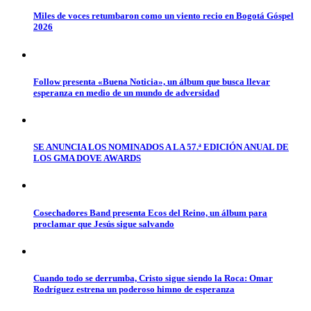
Miles de voces retumbaron como un viento recio en Bogotá Góspel
2026
Follow presenta «Buena Noticia», un álbum que busca llevar
esperanza en medio de un mundo de adversidad
SE ANUNCIA LOS NOMINADOS A LA 57.ª EDICIÓN ANUAL DE
LOS GMA DOVE AWARDS
Cosechadores Band presenta Ecos del Reino, un álbum para
proclamar que Jesús sigue salvando
Cuando todo se derrumba, Cristo sigue siendo la Roca: Omar
Rodríguez estrena un poderoso himno de esperanza