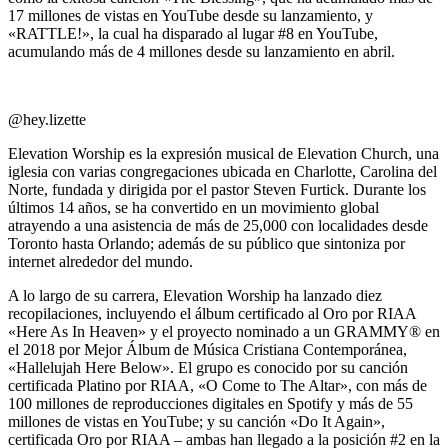
17 millones de vistas en YouTube desde su lanzamiento, y
«RATTLE!», la cual ha disparado al lugar #8 en YouTube,
acumulando más de 4 millones desde su lanzamiento en abril.
@hey.lizette
Elevation Worship es la expresión musical de Elevation Church, una
iglesia con varias congregaciones ubicada en Charlotte, Carolina del
Norte, fundada y dirigida por el pastor Steven Furtick. Durante los
últimos 14 años, se ha convertido en un movimiento global
atrayendo a una asistencia de más de 25,000 con localidades desde
Toronto hasta Orlando; además de su público que sintoniza por
internet alrededor del mundo.
A lo largo de su carrera, Elevation Worship ha lanzado diez
recopilaciones, incluyendo el álbum certificado al Oro por RIAA
«Here As In Heaven» y el proyecto nominado a un GRAMMY® en
el 2018 por Mejor Álbum de Música Cristiana Contemporánea,
«Hallelujah Here Below». El grupo es conocido por su canción
certificada Platino por RIAA, «O Come to The Altar», con más de
100 millones de reproducciones digitales en Spotify y más de 55
millones de vistas en YouTube; y su canción «Do It Again»,
certificada Oro por RIAA – ambas han llegado a la posición #2 en la