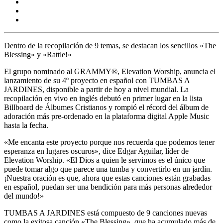
Dentro de la recopilación de 9 temas, se destacan los sencillos «The
Blessing» y «Rattle!»
El grupo nominado al GRAMMY®, Elevation Worship, anuncia el
lanzamiento de su 4º proyecto en español con TUMBAS A
JARDINES, disponible a partir de hoy a nivel mundial. La
recopilación en vivo en inglés debutó en primer lugar en la lista
Billboard de Álbumes Cristianos y rompió el récord del álbum de
adoración más pre-ordenado en la plataforma digital Apple Music
hasta la fecha.
«Me encanta este proyecto porque nos recuerda que podemos tener
esperanza en lugares oscuros», dice Edgar Aguilar, líder de
Elevation Worship. «El Dios a quien le servimos es el único que
puede tomar algo que parece una tumba y convertirlo en un jardín.
¡Nuestra oración es que, ahora que estas canciones están grabadas
en español, puedan ser una bendición para más personas alrededor
del mundo!»
TUMBAS A JARDINES está compuesto de 9 canciones nuevas
como la exitosa canción «The Blessing», que ha acumulado más de