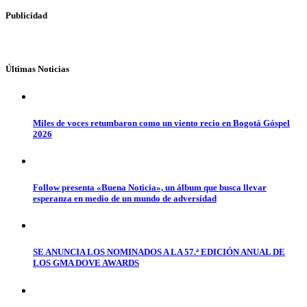
Publicidad
Últimas Noticias
Miles de voces retumbaron como un viento recio en Bogotá Góspel
2026
Follow presenta «Buena Noticia», un álbum que busca llevar
esperanza en medio de un mundo de adversidad
SE ANUNCIA LOS NOMINADOS A LA 57.ª EDICIÓN ANUAL DE
LOS GMA DOVE AWARDS