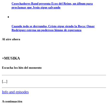
Cosechadores Band presenta Ecos del Reino, un álbum para
proclamar que Jesús sigue salvando
Cuando todo se derrumba, Cristo sigue siendo la Roca: Omar
Rodríguez estrena un poderoso himno de esperanza
Al aire ahora
+MUSIKA
Escucha los hits del momento
[...]
Info and episodes
A continuación