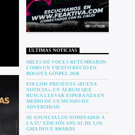
ÚLTIMAS NOTICIAS
MILES DE VOCES RETUMBARON
COMO UN VIENTO RECIO EN
BOGOTÁ GÓSPEL 2026
FOLLOW PRESENTA «BUENA
NOTICIA», UN ÁLBUM QUE
BUSCA LLEVAR ESPERANZA EN
MEDIO DE UN MUNDO DE
ADVERSIDAD
SE ANUNCIA LOS NOMINADOS A
LA 57.ª EDICIÓN ANUAL DE LOS
GMA DOVE AWARDS