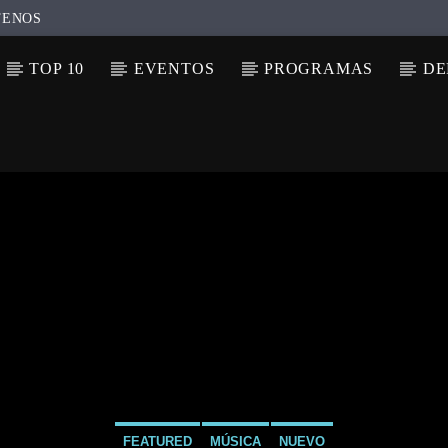
TENOS
TOP 10
EVENTOS
PROGRAMAS
DE
N ACTUAL
ULO
TA
FEATURED
MÚSICA
NUEVO