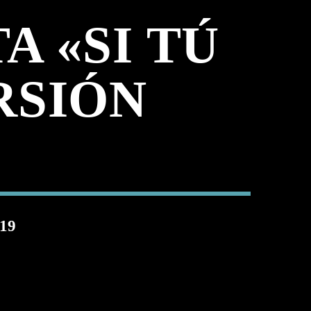
A «SI TÚ
RSIÓN
19