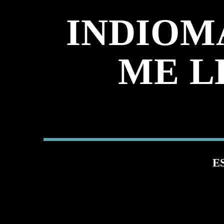
INDIOMA
ME L
E