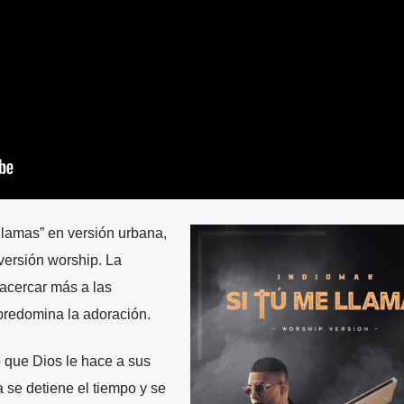
llamas” en versión urbana,
 versión worship. La
 acercar más a las
predomina la adoración.
 que Dios le hace a sus
 se detiene el tiempo y se